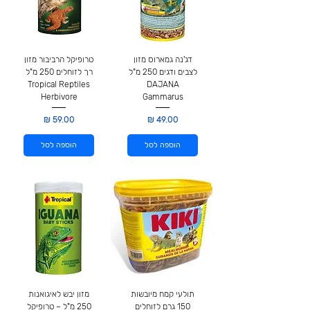
דג'נה גמארוס מזון
טרופיקל הרביבור מזון
לצבים ודגים 250 מ"ל
רך לזוחלים 250 מ"ל
Tropical Reptiles
DAJANA
Herbivore
Gammarus
מחיר
מחיר
הוספה לסל
הוספה לסל
תולעי קמח מיובשות
מזון יבש לאיגואנות
150 גרם לזוחלים
250 מ"ל – טרופיקל