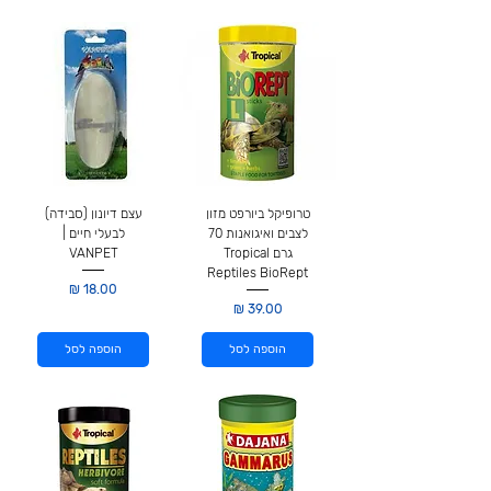
טרופיקל ביורפט מזון
עצם דיונון (סבידה)
לצבים ואיגואנות 70
לבעלי חיים |
גרם Tropical
VANPET
Reptiles BioRept
מחיר
מחיר
הוספה לסל
הוספה לסל