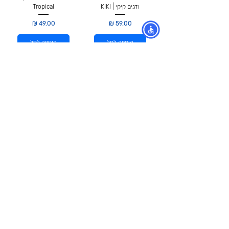
ודגים קיקי | KIKI
Tropical
מחיר
מחיר
הוספה לסל
הוספה לסל
מזון זחלים מיובשים
לשממיות ולטאות
250 מ"ל - טרופיקל
Tropical
MealWorms
מחיר
הוספה לסל