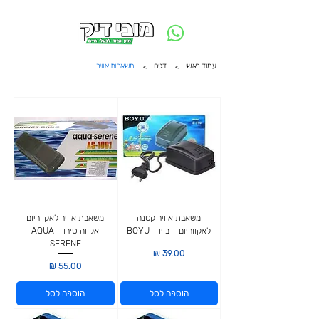
משלוח חינם ביום ההזמנה - מעל 250 ש״ח באזור תל אביב
עמוד ראשי
דגים
משאבות אוויר
>
>
משאבת אוויר קטנה
משאבת אוויר לאקווריום
לאקווריום – בויו – BOYU
אקווה סירן – AQUA
SERENE
מחיר
מחיר
הוספה לסל
הוספה לסל