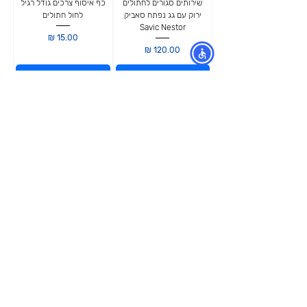
שירותים סגורים לחתולים
כף איסוף צרכים גודל רגיל
ירוק עם גג נפתח סאביק
לחול חתולים
Savic Nestor
מחיר
מחיר
הוספה לסל
הוספה לסל
מפת האתר
קטגוריות
עמוד ראשי
מוצרים לכלבים
החשבון שלי
מוצרים לחתולים
סל הקניות
מוצרים לדגים
אודות
מוצרים למכרסמים
צור קשר
מוצרים לתוכים וציפורים
לוחים
מש
מוצרים לזוחלים
תקנון
נגישות
מובידיק חנות חיות בתל אביב