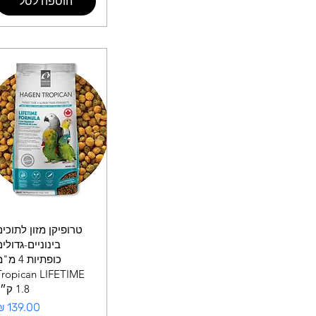
הוספה לסל
טרופיקן מזון לתוכים
בינוניים-גדולי
כופתיות 4 מ
Tropican LIFETIME
1.8 ק״ג
מחיר