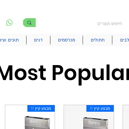
משלוח חינם מעל 250₪
!! משלוחים מהיום להיום בתל אביב
לפ
6
בים
חתולים
מכרסמים
דגים
תוכים וציפ
Most Popula
מבצע קיץ !!
מבצע קיץ !!