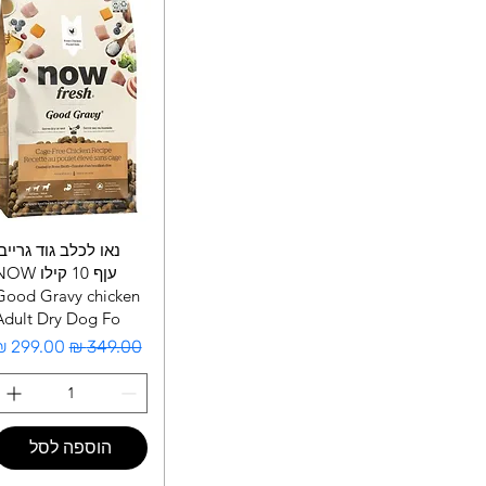
נאו לכלב גוד גרייב
עןף 10 קילו W
Good Gravy chicken
Adult Dry Dog Fo
מחיר רגיל
מחיר מבצ
הוספה לסל