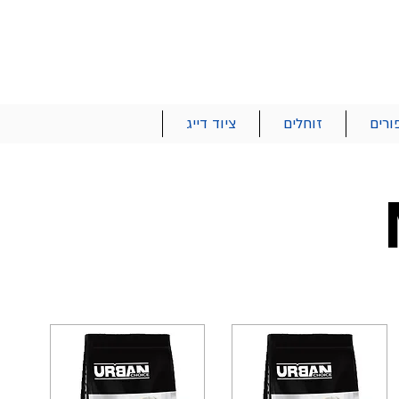
הרשם | התחבר
רטים והזמנות
053-2737-47
ורים
זוחלים
ציוד דייג