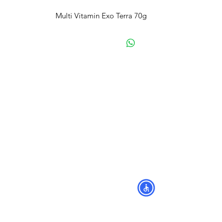
Multi Vitamin Exo Terra 70g
מפת האתר
קטגוריות
עמוד ראשי
מוצרים לכלבים
החשבון שלי
מוצרים לחתולים
סל הקניות
מוצרים לדגים
אודות
מוצרים למכרסמים
צור קשר
מוצרים לתוכים וציפורים
לוחים
מש
מוצרים לזוחלים
תקנון
נגישות
מובידיק חנות חיות בתל אביב
מזון וציוד לבעלי חיים
מבחר דגי נוי ואקווריומים