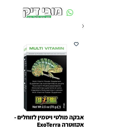
משלוח חינם ביום ההזמנה - מעל 250 ש״ח באזור תל אביב
אבקה מולטי ויטמין לזוחלים -
אקזוטרה ExoTerra