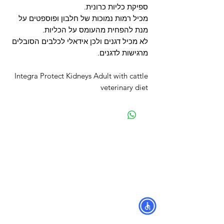
ספיקת כליות כרונית.
מכיל רמות נמוכות של חלבון ופוספטים על
מנת להפחית מהעומס על הכליות.
לא מכיל דגנים ולכן אידאלי לכלבים הסובלים
מרגישות לדגנים.
Integra Protect Kidneys Adult with cattle
veterinary diet
מפת האתר
קטגוריות
עמוד ראשי
מוצרים לכלבים
החשבון שלי
מוצרים לחתולים
סל הקניות
מוצרים לדגים
אודות
מוצרים למכרסמים
צור קשר
מוצרים לתוכים וציפורים
לוחים
מש
מוצרים לזוחלים