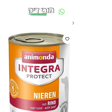
משלוח חינם ביום ההזמנה - מעל 250 ש״ח באזור תל אביב