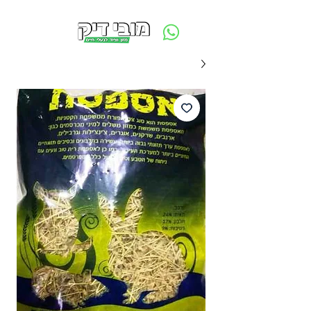
משלוח חינם ביום ההזמנה - מעל 250 ש״ח באזור תל אביב