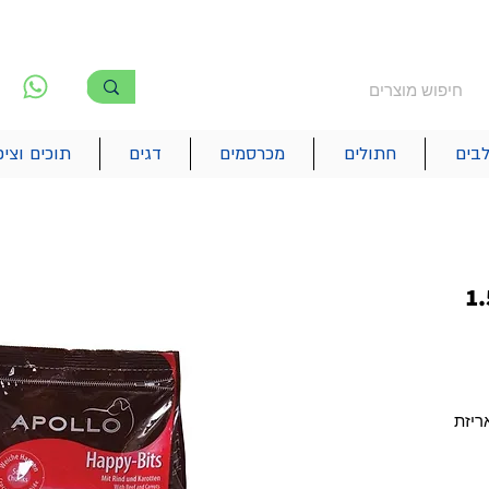
משלוח חינם מעל 250₪
!! משלוחים מהיום להיום בתל אביב
לפ
6
בים
חתולים
מכרסמים
דגים
תוכים וציפ
יף בקר רך לכלב 1.5
ריזת