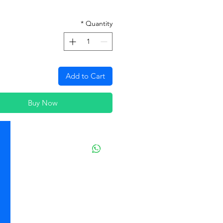
*
Quantity
Add to Cart
Buy Now
יצירת קשר
הג׳ונגל של אורי חנות חיות
בתל אביב
מזון וציוד לבעלי חיים
מבחר דגי נוי ואקווריומים
משלוחים מהיום להיום בתל אביב