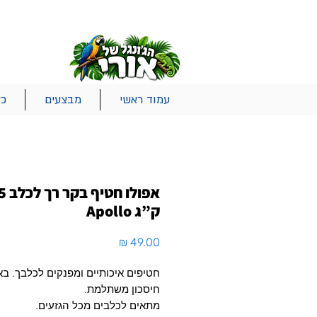
|
|
|
אודות
משלוחים
צור קשר
סל הקניות
עמוד ראשי
מבצעים
כל
אפולו חט
ק”ג Apollo
Price
49.00 ₪
חטיפים איכותיים ומפנקים לכלבך. בא
חיסכון משתלמת.
מתאים לכלבים מכל הגזעים.