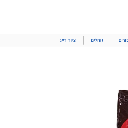
הרשם | התחבר
רטים והזמנות
053-2737-47
ורים
זוחלים
ציוד דייג