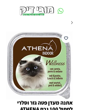
משלוח חינם ביום ההזמנה - מעל 250 ש״ח באזור תל אביב
אתנה מעדן פטה גזר וסלרי
לחתול 100 גרם ATHENA