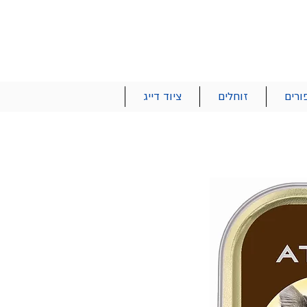
הרשם | התחבר
רטים והזמנות
053-2737-47
ורים
זוחלים
ציוד דייג