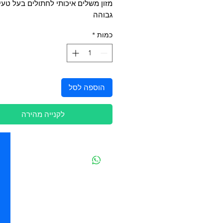
מזון משלים איכותי לחתולים בעל טעי
גבוהה
כמות
*
הוספה לסל
לקנייה מהירה
יצירת קשר
מובידיק חנות חיות בתל אביב
מזון וציוד לבעלי חיים
מבחר דגי נוי ואקווריומים
משלוחים מהיום להיום בתל אביב
בהזמנה מעל 250 ש"ח