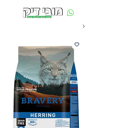
משלוח חינם ביום ההזמנה - מעל 250 ש״ח באזור תל אביב