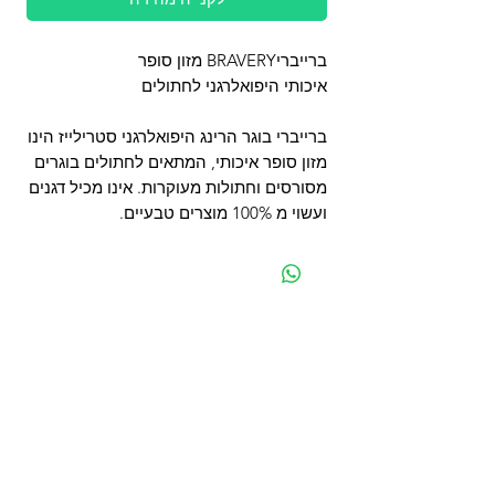
ברייבריBRAVERY מזון סופר
איכותי היפואלרגני לחתולים
ברייברי בוגר הרינג היפואלרגני סטרילייז הינו
מזון סופר איכותי, המתאים לחתולים בוגרים
מסורסים וחתולות מעוקרות. אינו מכיל דגנים
ועשוי מ 100% מוצרים טבעיים.
מפת האתר
קטגוריות
עמוד ראשי
מוצרים לכלבים
החשבון שלי
מוצרים לחתולים
סל הקניות
מוצרים לדגים
אודות
מוצרים למכרסמים
צור קשר
מוצרים לתוכים וציפורים