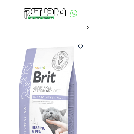
משלוח חינם ביום ההזמנה - מעל 250 ש״ח באזור תל אביב