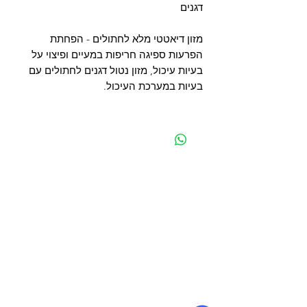
דגנים
מזון דיאטטי מלא לחתולים - הפחתת
הפרעות ספיגה חריפות במעיים ופיצוי על
בעיות עיכול, מזון נטול דגנים לחתולים עם
בעיות במערכת העיכול.
מפת האתר
קטגוריות
עמוד ראשי
מוצרים לכלבים
החשבון שלי
מוצרים לחתולים
סל הקניות
מוצרים לדגים
אודות
מוצרים למכרסמים
צור קשר
מוצרים לתוכים וציפורים
לוחים
מש
מוצרים לזוחלים
תקנון