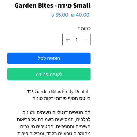
Small מידה - Garden Bites
מחיר
מחיר
 ‏40.00 ‏₪ 
רגיל
מבצע
כמות
*
הוספה לסל
לקנייה מהירה
Garden Bites Fruity Dental גרדן
בייטס חטיף פירות ירקות טוניה
הם חטיפים דנטליים טעימים ומזינים
לכלבים, המסייעים בשמירה על בריאות
השיניים והחניכיים. החטיפים מיוצרים
מחומרים טבעיים בלבד
,
ומכילים פירות