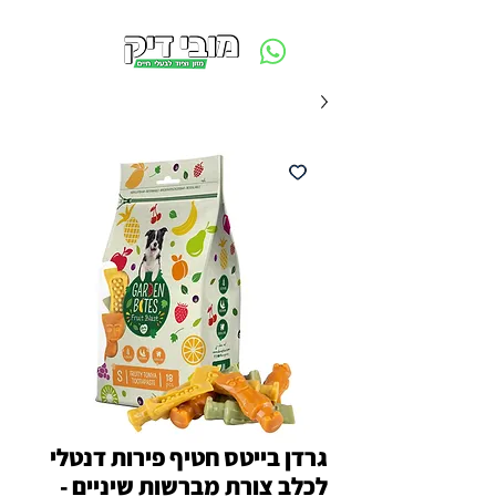
משלוח חינם ביום ההזמנה - מעל 250 ש״ח באזור תל אביב
גרדן בייטס חטיף פירות דנטלי
לכלב צורת מברשות שיניים -