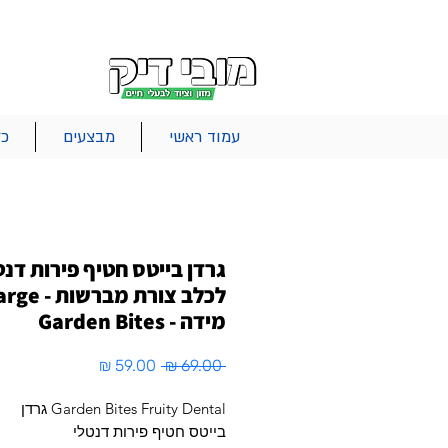
|
|
|
אודות
משלוחים
צור קשר
סל הקניות
עמוד ראשי
מבצעים
כל
גרדן בייטס חטיף פירות דנט
לכלב צורת מברשות 
מידה - Garden Bites
מחיר
מחיר
 ‏69.00 ‏₪ 
רגיל
מבצע
Garden Bites Fruity Dental גרדן
בייטס חטיף פירות דנטלי