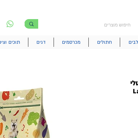
משלוח חינם מעל 250₪
!! משלוחים מהיום להיום בתל אביב
לפ
6
בים
חתולים
מכרסמים
דגים
תוכים וציפ
לי
- Large