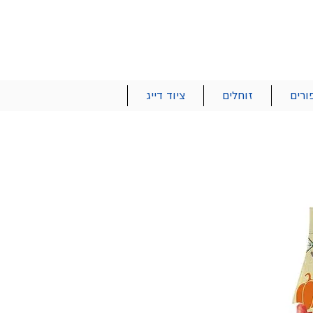
הרשם | התחבר
רטים והזמנות
053-2737-47
ורים
זוחלים
ציוד דייג