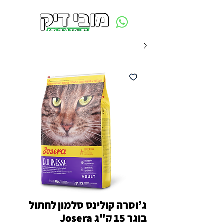
משלוח חינם ביום ההזמנה - מעל 250 ש״ח באזור תל אביב
ג’וסרה קולינס סלמון לחתול
בוגר 15 ק"ג Josera