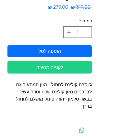
מחיר
מחיר
 ‏319.00 ‏₪ 
רגיל
מבצע
כמות
*
הוספה לסל
לקנייה מהירה
ג'וסרה קולינס לחתול - מזון המתאים גם
לבררניים מזון קולינס של ג'וסרה עשיר
בבשר סלמון ויהווה פינוק מושלם לחתול
בררן .