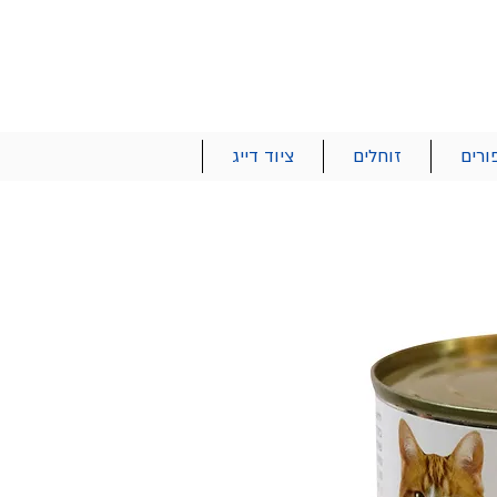
הרשם | התחבר
רטים והזמנות
053-2737-47
ורים
זוחלים
ציוד דייג