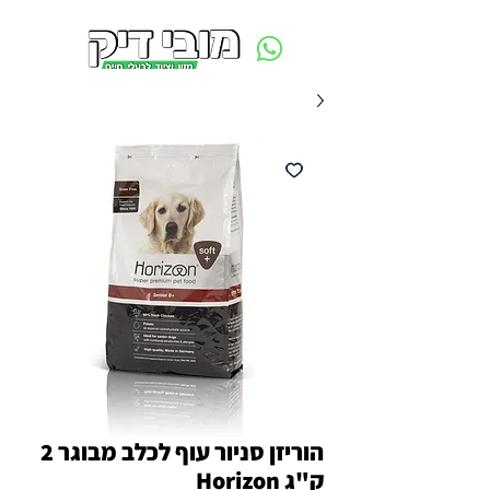
משלוח חינם ביום ההזמנה - מעל 250 ש״ח באזור תל אביב
הוריזן סניור עוף לכלב מבוגר 2
ק"ג Horizon