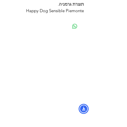
תוצרת גרמניה.
Happy Dog Sensible Piemonte
מפת האתר
קטגוריות
עמוד ראשי
מוצרים לכלבים
החשבון שלי
מוצרים לחתולים
סל הקניות
מוצרים לדגים
אודות
מוצרים למכרסמים
צור קשר
מוצרים לתוכים וציפורים
לוחים
מש
מוצרים לזוחלים
תקנון
נגישות
מובידיק חנות חיות בתל אביב
מזון וציוד לבעלי חיים