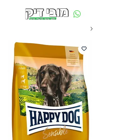
משלוח חינם ביום ההזמנה - מעל 250 ש״ח באזור תל אביב