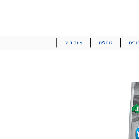
הרשם | התחבר
רטים והזמנות
053-2737-47
ורים
זוחלים
ציוד דייג