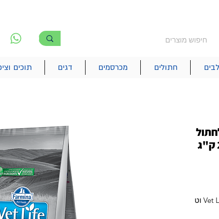
משלוח חינם מעל 250₪
!! משלוחים מהיום להיום בתל אביב
לפ
6
בים
חתולים
מכרסמים
דגים
תוכים וציפ
חתול
עם בעיות במערכת השתן 2 ק"ג
Vet Life Fresh Struvitemanagement Cat וט