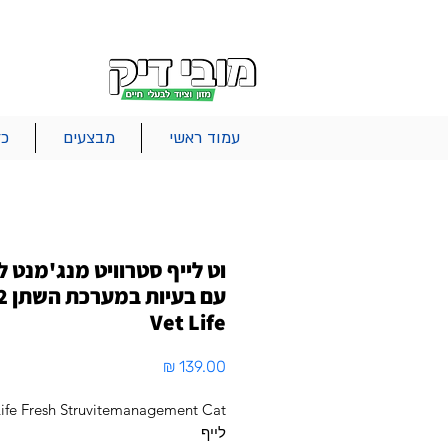
|
|
|
אודות
משלוחים
צור קשר
סל הקניות
עמוד ראשי
מבצעים
כל
וט לייף סטרוויט מנג'מנט ל
Vet Life
מחיר
לייף