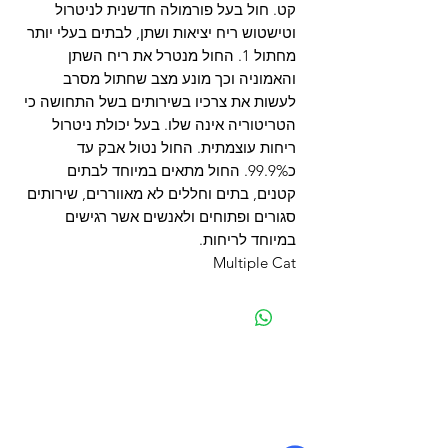
קט. חול בעל פורמולה חדשנית לניטרול
וטישטוש ריח יציאות ושתן, לבתים בעלי יותר
מחתול 1. החול מנטרל את ריח השתן
והאמוניה וכך מונע מצב שחתול מסרב
לעשות את צרכיו בשירותים בשל התחושה כי
הטריטוריה אינה שלו. בעל יכולת ניטרול
ריחות עוצמתית. החול נטול אבק עד
כ99.9%. החול מתאים במיוחד לבתים
קטנים, בתים וחללים לא מאווררים, שירותים
סגורים ופתוחים ולאנשים אשר רגישים
במיוחד לריחות.
Multiple Cat
מפת האתר
קטגוריות
עמוד ראשי
מוצרים לכלבים
החשבון שלי
מוצרים לחתולים