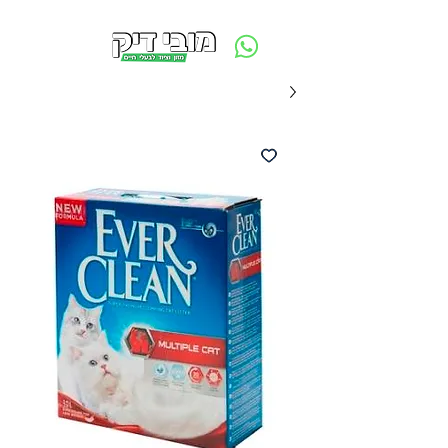
משלוח חינם ביום ההזמנה - מעל 250 ש״ח באזור תל אביב