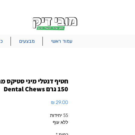
|
|
|
אודות
משלוחים
צור קשר
סל הקניות
עמוד ראשי
מבצעים
כל
חטיף דנטלי מיני סטיקס מ
150 גרם Dental Chews
מחיר
55 יחידות
ללא עוף
כמות
*