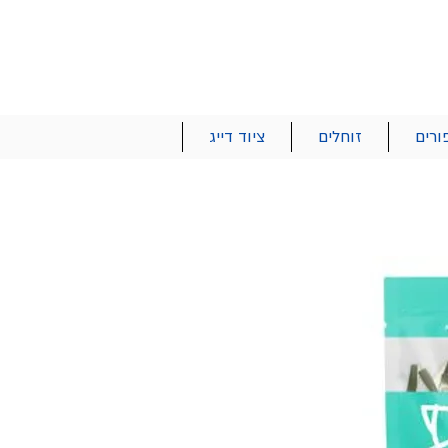
הרשם | התחבר
רטים והזמנות
053-2737-47
ורים
זוחלים
ציוד דייג