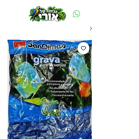
משלוח חינם ביום ההזמנה - מעל 250 ש״ח באזור תל אביב