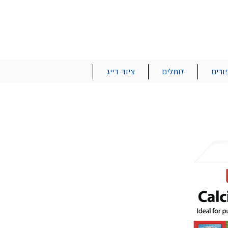
הרשם | התחבר
רטים והזמנות
053-2737-47
ורים
זוחלים
ציוד דייג