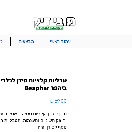
|
|
|
אודות
משלוחים
צור קשר
סל הקניות
עמוד ראשי
מבצעים
כל
טבליות קלציום סידן לכלבי
ביהפר Beaphar
מחיר
תוסף סידן .קלציום מסייע בשמירה על
וחיזוק השיניים והעצמות. הטבליות הן
נוסף לסידן וזרחן.