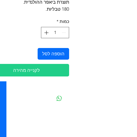
תוצרת ביאפר ההולנדית.
180 טבליות.
כמות
*
הוספה לסל
לקנייה מהירה
יצירת קשר
מובידיק חנות חיות בתל אביב
מזון וציוד לבעלי חיים
מבחר דגי נוי ואקווריומים
משלוחים מהיום להיום בתל אביב
בהזמנה מעל 250 ש"ח