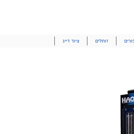
הרשם | התחבר
רטים והזמנות
053-2737-47
ורים
זוחלים
ציוד דייג