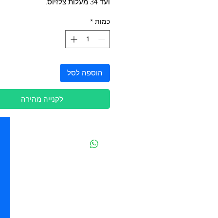
ועד 34 מעלות צלזיוס.
כמות
*
הוספה לסל
לקנייה מהירה
יצירת קשר
מובידיק חנות חיות בתל אביב
מזון וציוד לבעלי חיים
מבחר דגי נוי ואקווריומים
משלוחים מהיום להיום בתל אביב
בהזמנה מעל 250 ש"ח