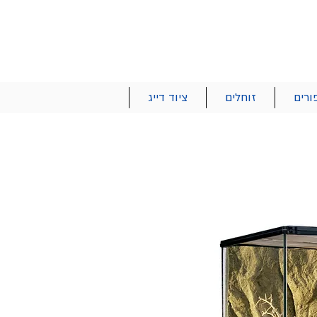
הרשם | התחבר
רטים והזמנות
053-2737-47
ורים
זוחלים
ציוד דייג