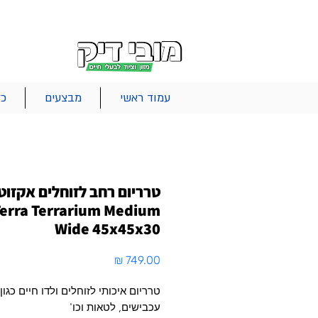
|
|
|
אודות
משלוחים
צור קשר
סל הקניות
עמוד ראשי
מבצעים
כל
טרריום רחב לזוחלים אקזוט
erra Terrarium Medium
Wide 45x45x30
מחיר
טרריום איכותי לזוחלים ולדו חיים כגון
עכבישים, לטאות וכו'