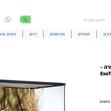
משלוח חינם מעל 250₪
!! משלוחים מהיום להיום בתל אביב
לפ
6
בים
חתולים
מכרסמים
דגים
תוכים וציפ
רה –
ExoT
 נחשים,