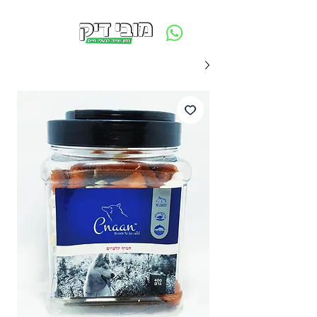
משלוח חינם ביום ההזמנה - מעל 250 ש״ח באזור תל אביב