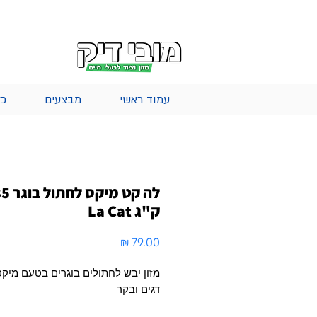
|
|
|
אודות
משלוחים
צור קשר
סל הקניות
עמוד ראשי
מבצעים
כל
לה קט מיק
ק"ג La Cat
מחיר
מזון יבש לחתולים בוגרים בטעם מיקס
דגים ובקר