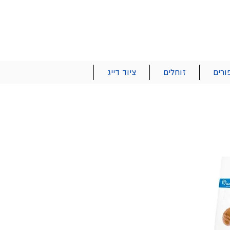
הרשם | התחבר
רטים והזמנות
053-2737-47
ורים
זוחלים
ציוד דייג