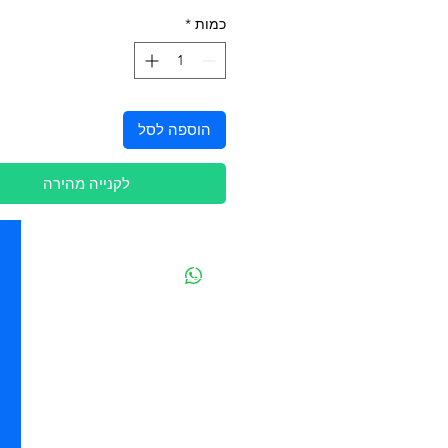
כמות
*
הוספה לסל
לקנייה מהירה
יצירת קשר
מובידיק חנות חיות בתל אביב
מזון וציוד לבעלי חיים
מבחר דגי נוי ואקווריומים
משלוחים מהיום להיום בתל אביב
בהזמנה מעל 250 ש"ח
סניף - ההגנה 85 - תל אביב