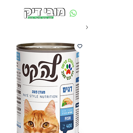
משלוח חינם ביום ההזמנה - מעל 250 ש״ח באזור תל אביב