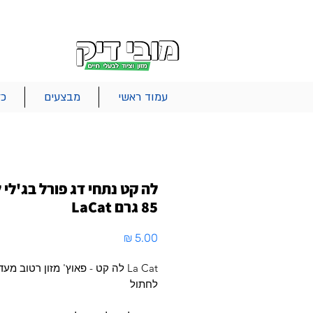
|
|
|
אודות
משלוחים
צור קשר
סל הקניות
עמוד ראשי
מבצעים
כל
לה קט נתחי דג פורל בג'לי 
85 גרם LaCat
מחיר
La Cat לה קט - פאוץ' מזון רטוב מעד
לחתול