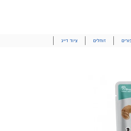
הרשם | התחבר
רטים והזמנות
053-2737-47
ורים
זוחלים
ציוד דייג