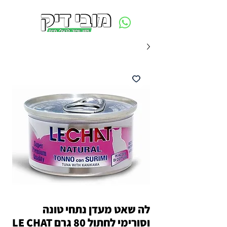
משלוח חינם ביום ההזמנה - מעל 250 ש״ח באזור תל אביב
לה שאט מעדן נתחי טונה
וסורימי לחתול 80 גרם LE CHAT