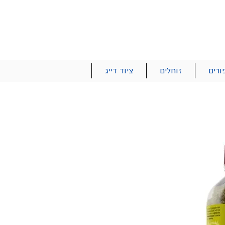
הרשם | התחבר
רטים והזמנות
053-2737-47
ורים
זוחלים
ציוד דייג