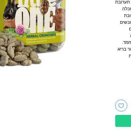
 תערובת
אכלה
ובת
ובשים
חמד.
ר בריא
ת