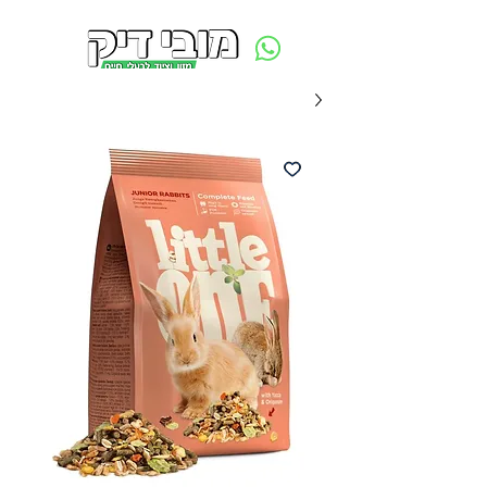
משלוח חינם ביום ההזמנה - מעל 250 ש״ח באזור תל אביב