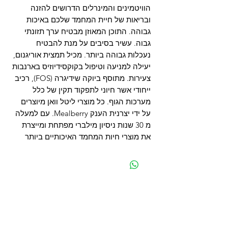
הוויטמינים והמינרלים הדרושים להזנה
ובריאות של חיית המחמד שלכם באיכות
גבוהה. התוכן המאוזן מבטיח ערך תזונתי
גבוה. עשיר בסיבים על מנת להבטיח
נעכלות גבוהה ביותר. מכיל תמצית אוריגנום,
יעילה למניעה וטיפול בקוקסידיוזיס בארנבות
צעירות. מתוסף ביוקה שידיגרה (FOS), רכיב
ייחודי אשר חיוני לתפקוד תקין של כלל
מערכות הגוף. כל מוצרי ליטל וואן מיוצרים
על ידי יצרנית הענק Mealberry. עם למעלה
מ 30 שנות ניסיון מילברי מפתחת ומייצרת
את מוצרי חיות המחמד האיכותיים ביותר
מפת האתר
קטגוריות
עמוד ראשי
מוצרים לכלבים
החשבון שלי
מוצרים לחתולים