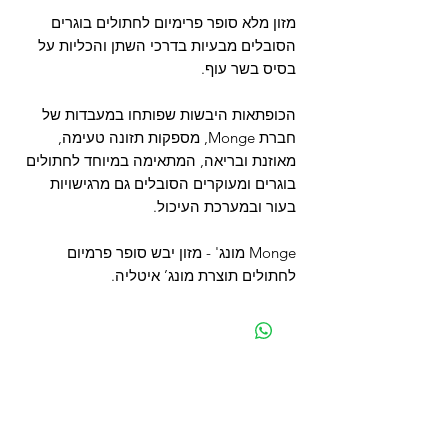
מזון מלא סופר פרימיום לחתולים בוגרים
הסובלים מבעיות בדרכי השתן והכליות על
בסיס בשר עוף.
הכופתאות היבשות שפותחו במעבדות של
חברת Monge, מספקות תזונה טעימה,
מאוזנת ובריאה, המתאימה במיוחד לחתולים
בוגרים ומעוקרים הסובלים גם מרגישויות
בעור ובמערכת העיכול.
Monge מונג' - מזון יבש סופר פרמיום
לחתולים תוצרת מונג’ איטליה.
מפת האתר
קטגוריות
עמוד ראשי
מוצרים לכלבים
החשבון שלי
מוצרים לחתולים