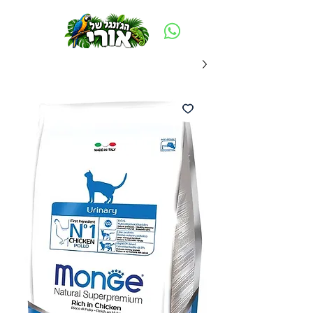
משלוח חינם ביום ההזמנה - מעל 250 ש״ח באזור תל אביב