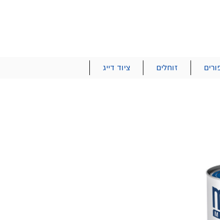
הרשם | התחבר
רטים והזמנות
053-2737-47
ורים
זוחלים
ציוד דייג