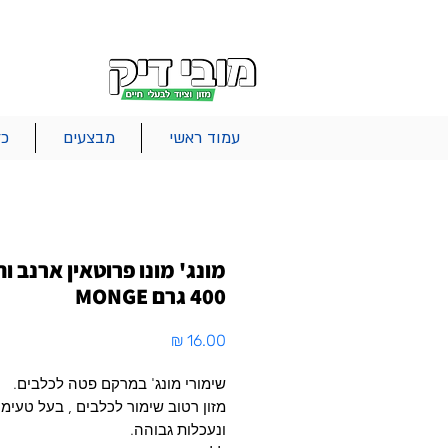
|
|
|
אודות
משלוחים
צור קשר
סל הקניות
עמוד ראשי
מבצעים
כל
מונג' מונו פרוטאין ארנב ו
400 גרם MONGE
מחיר
שימורי מונג' במרקם פטה לכלבים.
מזון רטוב שימור לכלבים , בעל טעימו
ונעכלות גבוהה.