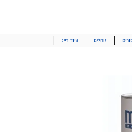
הרשם | התחבר
רטים והזמנות
053-2737-47
ורים
זוחלים
ציוד דייג