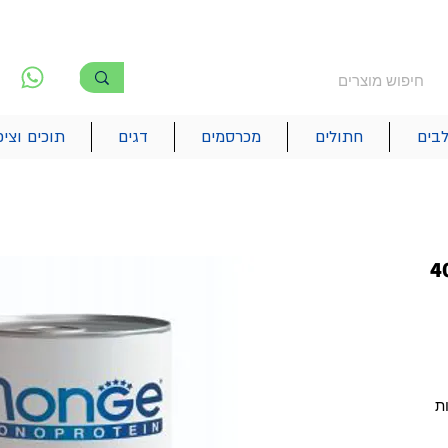
משלוח חינם מעל 250₪
!! משלוחים מהיום להיום בתל אביב
לפ
6
בים
חתולים
מכרסמים
דגים
תוכים וציפ
טאין טונה 400
ת