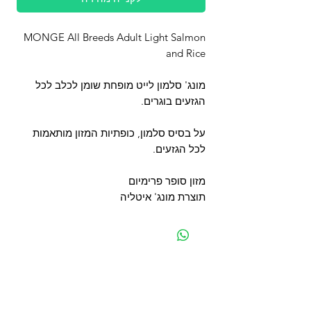
MONGE All Breeds Adult Light Salmon
and Rice
מונג' סלמון לייט מופחת שומן לכלב לכל
הגזעים בוגרים.
על בסיס סלמון, כופתיות המזון מותאמות
לכל הגזעים.
מזון סופר פרימיום
תוצרת מונג' איטליה
מפת האתר
קטגוריות
עמוד ראשי
מוצרים לכלבים
החשבון שלי
מוצרים לחתולים