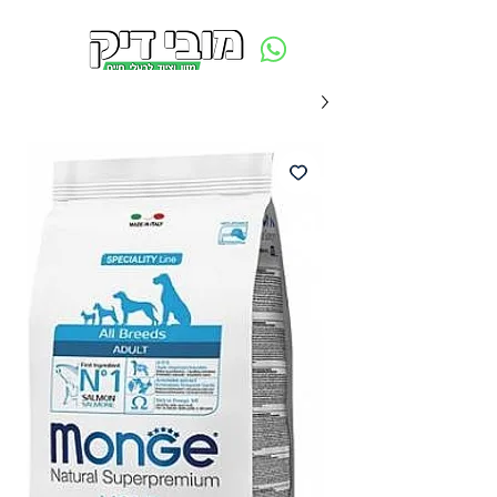
משלוח חינם ביום ההזמנה - מעל 250 ש״ח באזור תל אביב