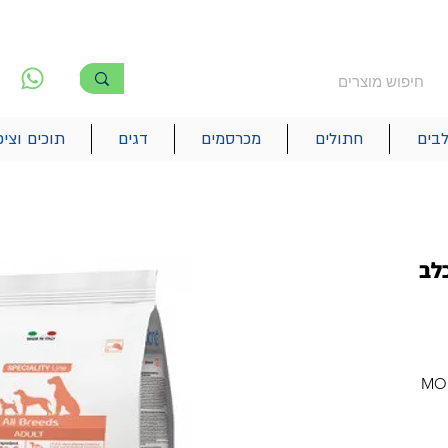
משלוח חינם מעל 250₪
!! משלוחים מהיום להיום בתל אביב
לפ
6
בים
חתולים
מכרסמים
דגים
תוכים וציפ
כלב
MON