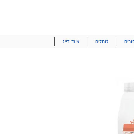
הרשם | התחבר
רטים והזמנות
053-2737-47
ורים
זוחלים
ציוד דייג