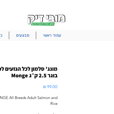
|
|
|
אודות
משלוחים
צור קשר
סל הקניות
עמוד ראשי
מבצעים
כל
מונג' סלמון לכל הגזעים ל
בוגר 2.5 ק״ג Monge
מחיר
GE All Breeds Adult Salmon and
Rice