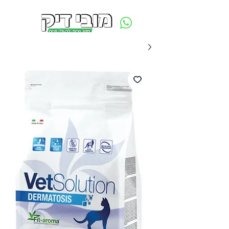
משלוח חינם ביום ההזמנה - מעל 250 ש״ח באזור תל אביב