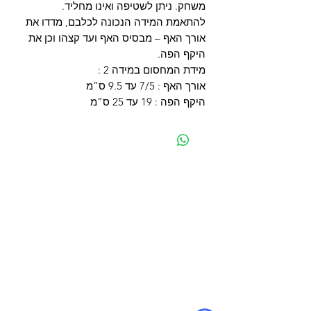
משחק. ניתן לשטיפה ואינו מחליד.
להתאמת המידה הנכונה לכלבם, מדדו את
אורך האף – מבסיס האף ועד קצהו וכן את
היקף הפה.
מידת המחסום במידה 2 :
אורך האף : 7/5 עד 9.5 ס”מ
היקף הפה : 19 עד 25 ס”מ
מפת האתר
קטגוריות
עמוד ראשי
מוצרים לכלבים
החשבון שלי
מוצרים לחתולים
סל הקניות
מוצרים לדגים
אודות
מוצרים למכרסמים
צור קשר
מוצרים לתוכים וציפורים
לוחים
מש
מוצרים לזוחלים
תקנון