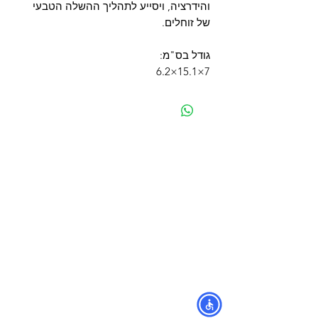
והידרציה, ויסייע לתהליך ההשלה הטבעי
של זוחלים.
גודל בס"מ:
7×15.1×6.2
מפת האתר
קטגוריות
עמוד ראשי
מוצרים לכלבים
החשבון שלי
מוצרים לחתולים
סל הקניות
מוצרים לדגים
אודות
מוצרים למכרסמים
צור קשר
מוצרים לתוכים וציפורים
לוחים
מש
מוצרים לזוחלים
תקנון
נגישות