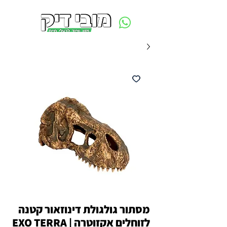
משלוח חינם ביום ההזמנה - מעל 250 ש״ח באזור תל אביב
מסתור גולגולת דינוזאור קטנה
לזוחלים אקזוטרה | EXO TERRA