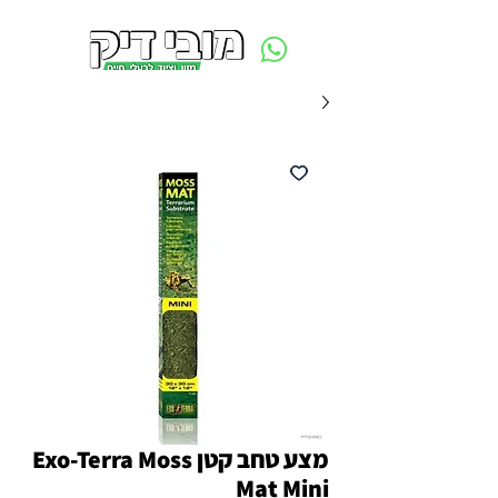
משלוח חינם ביום ההזמנה - מעל 250 ש״ח באזור תל אביב
מצע טחב קטן Exo-Terra Moss
Mat Mini