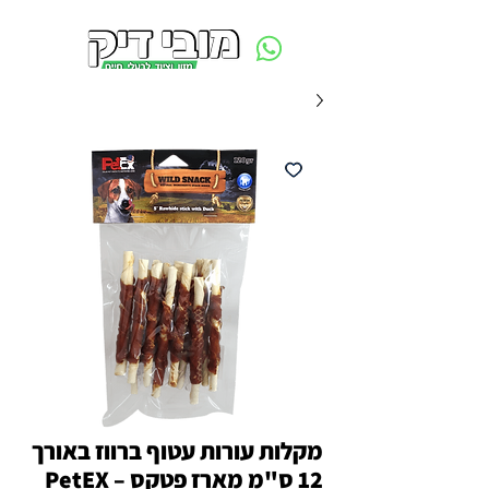
משלוח חינם ביום ההזמנה - מעל 250 ש״ח באזור תל אביב
מקלות עורות עטוף ברווז באורך
12 ס"מ מארז פטקס – PetEX