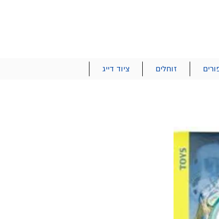
הרשם | התחבר
רטים והזמנות
053-2737-47
ורים
זוחלים
ציוד דייג