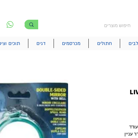
משלוח חינם מעל 250₪
!! משלוחים מהיום להיום בתל אביב
לפ
6
בים
חתולים
מכרסמים
דגים
תוכים וציפ
ורלד LIVING
עודד
 עניין