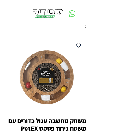
משלוח חינם ביום ההזמנה - מעל 250 ש״ח באזור תל אביב
משחק מחשבה עגול כדורים עם
משטח גירוד פטקס PetEX