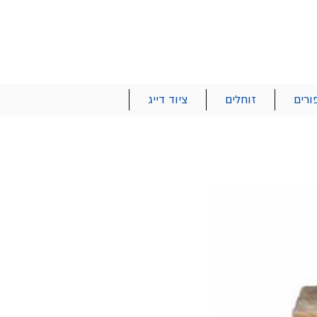
הרשם | התחבר
רטים והזמנות
053-2737-47
ורים
זוחלים
ציוד דייג