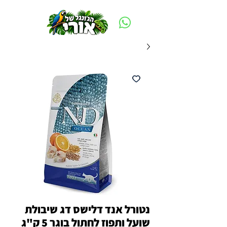
משלוח חינם ביום ההזמנה - מעל 250 ש״ח באזור תל אביב
נטורל אנד דלישס דג שיבולת
שועל ותפוז לחתול בוגר 5 ק"ג