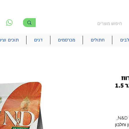
משלוח חינם מעל 250₪
!! משלוחים מהיום להיום בתל אביב
לפ
6
בים
חתולים
מכרסמים
דגים
תוכים וציפ
וז
ומלון ללא דגנים לחתול בוגר 1.5
מזון יבש של חברת נטורל אנד דלישס N&D,
 וחלבון