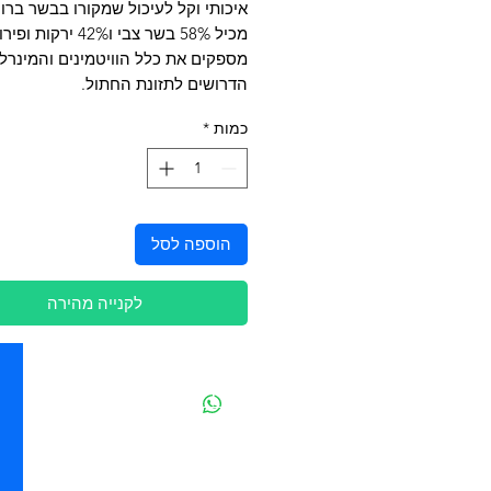
איכותי וקל לעיכול שמקורו בבשר ברווז
מכיל 58% בשר צבי ו42% יר
מספקים את כלל הוויטמינים והמינרל
הדרושים לתזונת החתול.
כמות
*
הוספה לסל
לקנייה מהירה
יצירת קשר
מובידיק חנות חיות בתל אביב
מזון וציוד לבעלי חיים
מבחר דגי נוי ואקווריומים