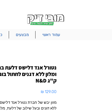
|
|
|
אודות
משלוחים
צור קשר
סל הקניות
עמוד ראשי
מבצעים
כל
נטורל אנד דלישס דלעת ברו
ק"ג N&D
מחיר
ללא דגנים ובעל שילוב של דלעת, מלון