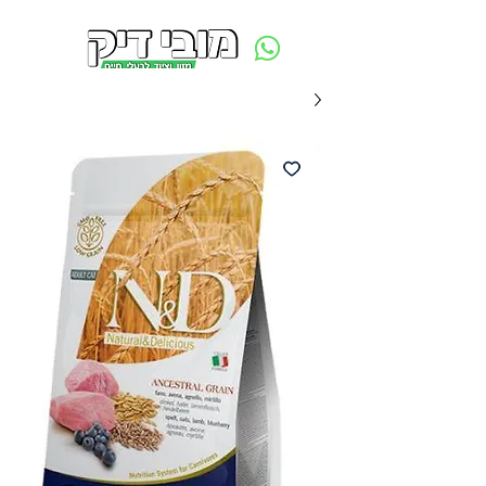
משלוח חינם ביום ההזמנה - מעל 250 ש״ח באזור תל אביב