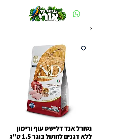
משלוח חינם ביום ההזמנה - מעל 250 ש״ח באזור תל אביב
נטורל אנד דלישס עוף ורימון
ללא דגנים לחתול בוגר 1.5 ק"ג