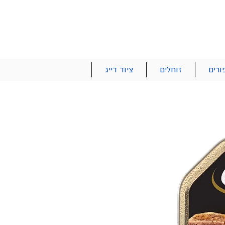
הרשם | התחבר
רטים והזמנות
053-2737-47
ורים
זוחלים
ציוד דייג