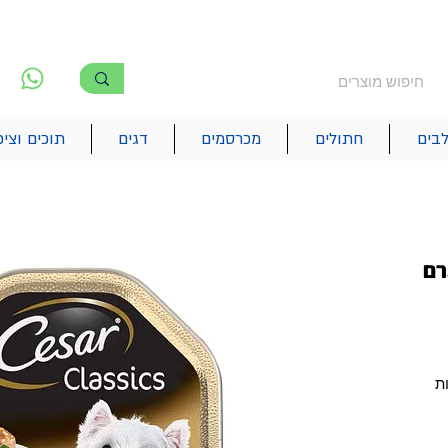
משלוח חינם מעל 250₪
!! משלוחים מהיום להיום בתל אביב
לפ
6
בים
חתולים
מכרסמים
דגים
תוכים וציפ
 כבש ועוף 150 גרם
ת