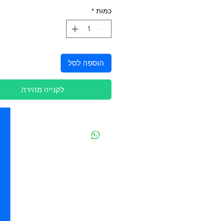
כמות
*
הוספה לסל
לקנייה מהירה
יצירת קשר
מובידיק חנות חיות בתל אביב
מזון וציוד לבעלי חיים
מבחר דגי נוי ואקווריומים
משלוחים מהיום להיום בתל אביב
בהזמנה מעל 250 ש"ח
ההגנה 85 - תל אביב